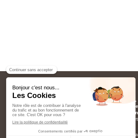
RENOV & HABITAT
Pour tous vos travaux de
rénovation générale, 
aménagement de salle de bain, agrandissement
gouttières, aménagement de combles, maçon
intérieur
à
Sacy-le-Grand
et dans tout le dépar
vos projets !
Liancourt, Pont-Sainte-Maxence, Verneuil-en-Hala