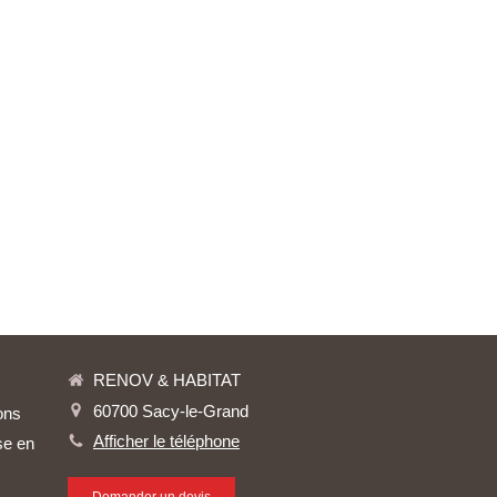
RENOV & HABITAT
60700
Sacy-le-Grand
ons
Afficher le téléphone
se en
Demander un devis