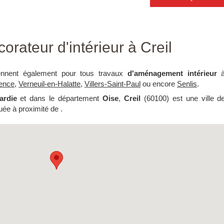
ateur d'intérieur à Creil
ennent également pour tous travaux
d'aménagement intérieur
ence
,
Verneuil-en-Halatte
,
Villers-Saint-Paul
ou encore
Senlis
.
ardie
et dans le département
Oise
,
Creil
(60100) est une ville d
uée à proximité de .